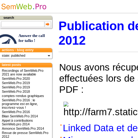
search
Publication d
2012
Answer the call
for talks !
actions - blog entry
state: published
Nous avons récupé
latest posts
Recordings of SemWeb.Pro
2021 are now available
effectuées lors de
SemWeb.Pro 2020
SemWeb.Pro 2019
PDF :
SemWeb.Pro 2019
SemWeb.Pro 2018
comptes-rendus graphiques
SemWeb.Pro 2016 : le
programme est en ligne,
inscrivez-vous !
SemWeb.Pro 2016
Bilan SemWeb.Pro 2014
Appel à contributions
SemWeb.pro 2014
Linked Data et de
Annonce SemWeb.Pro 2014
Revue de presse SemWeb.Pro
2012