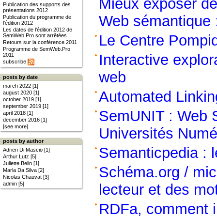
Mieux exposer de
Publication des supports des
présentations 2012
Web sémantique : 
Publication du programme de
l'édition 2012
Les dates de l'édition 2012 de
Le Centre Pompid
SemWeb.Pro sont arrêtées !
Retours sur la conférence 2011
Programme de SemWeb.Pro
Interactive explor
2011
subscribe
web
posts by date
march 2022 [1]
Automated Linkin
august 2020 [1]
october 2019 [1]
september 2019 [1]
SemUNIT : Web Sé
april 2018 [1]
december 2016 [1]
[see more]
Universités Numé
posts by author
Semanticpedia : 
Adrien Di Mascio [1]
Arthur Lutz [5]
Juliette Belin [1]
Schéma.org / micr
Marla Da Silva [2]
Nicolas Chauvat [3]
admin [5]
lecteur et des mo
RDFa, comment ins