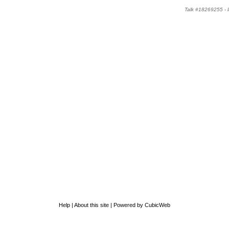
Talk #18269255 -
Help
|
About this site
|
Powered by CubicWeb