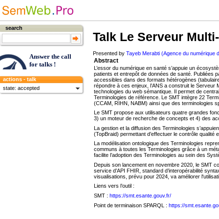
search
Talk
Le Serveur Multi
Presented by
Tayeb Merabti (Agence du numérique d
Answer the call
Abstract
for talks !
L’essor du numérique en santé s’appuie un écosystè
patients et entrepôt de données de santé. Publiées p
actions - talk
accessibles dans des formats hétérogènes (tabulaire,
répondre à ces enjeux, l’ANS a construit le Serveur 
state: accepted
technologies du web sémantique. Il permet de central
Terminologies de référence. Le SMT intègre 22 Termi
(CCAM, RIHN, NABM) ainsi que des terminologies sp
Le SMT propose aux utilisateurs quatre grandes fonct
3) un moteur de recherche de concepts et 4) des ac
La gestion et la diffusion des Terminologies s’appuie
(TopBraid) permettant d’effectuer le contrôle qualité et
La modélisation ontologique des Terminologies reprend
communs à toutes les Terminologies grâce à un métamo
facilite l’adoption des Terminologies au sein des Sys
Depuis son lancement en novembre 2020, le SMT conti
service d’API FHIR, standard d’interopérabilité synta
visualisations, prévu pour 2024, va améliorer l'utili
Liens vers l’outil :
SMT :
https://smt.esante.gouv.fr/
Point de terminaison SPARQL :
https://smt.esante.go