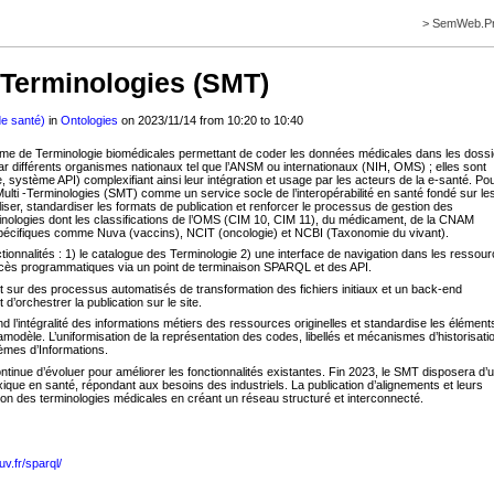
>
SemWeb.Pr
-Terminologies (SMT)
e santé)
in
Ontologies
on 2023/11/14 from 10:20 to 10:40
me de Terminologie biomédicales permettant de coder les données médicales dans les dossi
ar différents organismes nationaux tel que l’ANSM ou internationaux (NIH, OMS) ; elles sont
 système API) complexifiant ainsi leur intégration et usage par les acteurs de la e-santé. Po
Multi -Terminologies (SMT) comme un service socle de l’interopérabilité en santé fondé sur le
iser, standardiser les formats de publication et renforcer le processus de gestion des
nologies dont les classifications de l’OMS (CIM 10, CIM 11), du médicament, de la CNAM
écifiques comme Nuva (vaccins), NCIT (oncologie) et NCBI (Taxonomie du vivant).
ionnalités : 1) le catalogue des Terminologie 2) une interface de navigation dans les ressou
cès programmatiques via un point de terminaison SPARQL et des API.
nt sur des processus automatisés de transformation des fichiers initiaux et un back-end
 d’orchestrer la publication sur le site.
 l’intégralité des informations métiers des ressources originelles et standardise les élément
dèle. L’uniformisation de la représentation des codes, libellés et mécanismes d’historisati
tèmes d’Informations.
nue d’évoluer pour améliorer les fonctionnalités existantes. Fin 2023, le SMT disposera d’
xique en santé, répondant aux besoins des industriels. La publication d’alignements et leurs
sation des terminologies médicales en créant un réseau structuré et interconnecté.
uv.fr/sparql/