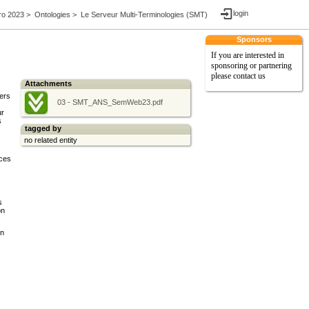
login
o 2023
>
Ontologies
>
Le Serveur Multi-Terminologies (SMT)
Sponsors
If you are interested in
sponsoring or partnering
please contact us
Attachments
ers
03 - SMT_ANS_SemWeb23.pdf
ur
s
tagged by
no related entity
rces
s
on
un