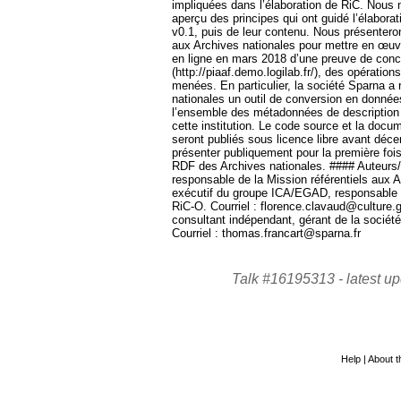
impliquées dans l’élaboration de RiC. Nous
aperçu des principes qui ont guidé l’élabor
v0.1, puis de leur contenu. Nous présentero
aux Archives nationales pour mettre en œuvr
en ligne en mars 2018 d’une preuve de con
(http://piaaf.demo.logilab.fr/), des opératio
menées. En particulier, la société Sparna a 
nationales un outil de conversion en donn
l’ensemble des métadonnées de description
cette institution. Le code source et la docu
seront publiés sous licence libre avant dé
présenter publiquement pour la première fois
RDF des Archives nationales. #### Auteurs/
responsable de la Mission référentiels aux 
exécutif du groupe ICA/EGAD, responsable 
RiC-O. Courriel : florence.clavaud@culture.
consultant indépendant, gérant de la société
Courriel : thomas.francart@sparna.fr
Talk #16195313 -
latest u
Help
|
About th