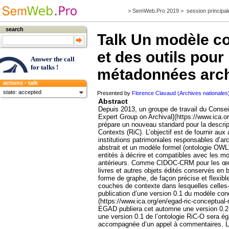
>
SemWeb.Pro 2019
>
session principal
search
Talk
Un modèle con
et des outils pour
Answer the call
for talks !
métadonnées arch
actions - talk
state: accepted
Presented by
Florence Clavaud (Archives nationales
Abstract
Depuis 2013, un groupe de travail du Conseil
Expert Group on Archival](https://www.ica.o
prépare un nouveau standard pour la descrip
Contexts (RiC). L’objectif est de fournir aux
institutions patrimoniales responsables d’a
abstrait et un modèle formel (ontologie OWL
entités à décrire et compatibles avec les 
antérieurs. Comme CIDOC-CRM pour les œuv
livres et autres objets édités conservés en
forme de graphe, de façon précise et flexible
couches de contexte dans lesquelles celles-c
publication d’une version 0.1 du modèle co
(https://www.ica.org/en/egad-ric-conceptual
EGAD publiera cet automne une version 0.2
une version 0.1 de l’ontologie RiC-O sera é
accompagnée d’un appel à commentaires. Le