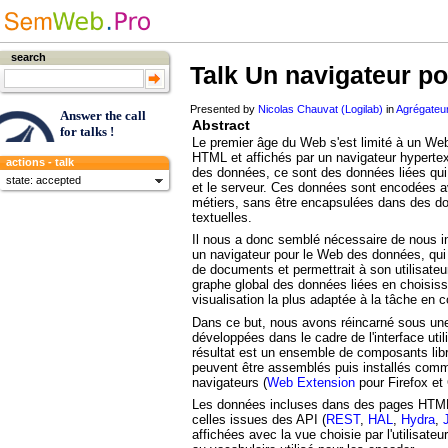
search
Talk
Un navigateur po
Presented by
Nicolas Chauvat (Logilab)
in
Agrégateu
Answer the call
Abstract
for talks !
Le premier âge du Web s'est limité à un We
HTML et affichés par un navigateur hypert
actions - talk
des données, ce sont des données liées qui 
state: accepted
et le serveur. Ces données sont encodées a
métiers, sans être encapsulées dans des d
textuelles.
Il nous a donc semblé nécessaire de nous int
un navigateur pour le Web des données, qui n
de documents et permettrait à son utilisateu
graphe global des données liées en choisis
visualisation la plus adaptée à la tâche en c
Dans ce but, nous avons réincarné sous un
développées dans le cadre de l'interface uti
résultat est un ensemble de composants lib
peuvent être assemblés puis installés com
navigateurs (
Web Extension
pour Firefox et
Les données incluses dans des pages HTM
celles issues des API (
REST
,
HAL
,
Hydra
,
affichées avec la vue choisie par l'utilisate