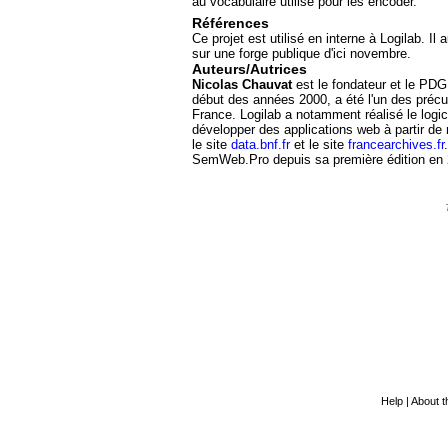
au vocabulaire utilisé pour les encoder.
Références
Ce projet est utilisé en interne à Logilab. Il
sur une forge publique d'ici novembre.
Auteurs/Autrices
Nicolas Chauvat
est le fondateur et le PDG 
début des années 2000, a été l'un des pré
France. Logilab a notamment réalisé le logi
développer des applications web à partir d
le site
data.bnf.fr
et le site
francearchives.fr
SemWeb.Pro depuis sa première édition en 
Help
|
About th