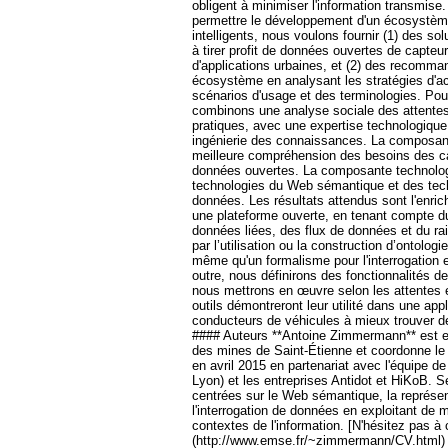
obligent à minimiser l'information transmise
permettre le développement d'un écosystème
intelligents, nous voulons fournir (1) des so
à tirer profit de données ouvertes de capteu
d'applications urbaines, et (2) des recomma
écosystème en analysant les stratégies d'ac
scénarios d'usage et des terminologies. Pour
combinons une analyse sociale des attente
pratiques, avec une expertise technologique
ingénierie des connaissances. La composant
meilleure compréhension des besoins des cat
données ouvertes. La composante technolog
technologies du Web sémantique et des tech
données. Les résultats attendus sont l'enric
une plateforme ouverte, en tenant compte 
données liées, des flux de données et du rai
par l’utilisation ou la construction d’ontologi
même qu'un formalisme pour l'interrogation 
outre, nous définirons des fonctionnalités d
nous mettrons en œuvre selon les attentes e
outils démontreront leur utilité dans une appl
conducteurs de véhicules à mieux trouver d
#### Auteurs **Antoine Zimmermann** est en
des mines de Saint-Étienne et coordonne l
en avril 2015 en partenariat avec l'équipe d
Lyon) et les entreprises Antidot et HiKoB. S
centrées sur le Web sémantique, la représe
l'interrogation de données en exploitant de 
contextes de l'information. [N'hésitez pas à
(http://www.emse.fr/~zimmermann/CV.html)