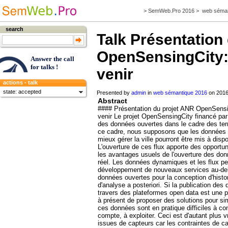
>
SemWeb.Pro 2016
>
web séman
search
Talk
Présentation 
OpenSensingCity: 
Answer the call
for talks !
venir
actions - talk
state: accepted
Presented by
admin
in
web sémantique 2016
on 2016
Abstract
#### Présentation du projet ANR OpenSensin
venir Le projet OpenSensingCity financé par l’
des données ouvertes dans le cadre des terri
ce cadre, nous supposons que les données 
mieux gérer la ville pourront être mis à disp
L'ouverture de ces flux apporte des opportu
les avantages usuels de l'ouverture des don
réel. Les données dynamiques et les flux pe
développement de nouveaux services au-delà 
données ouvertes pour la conception d'hist
d'analyse a posteriori. Si la publication de
travers des plateformes open data est une p
à présent de proposer des solutions pour simpl
ces données sont en pratique difficiles à co
compte, à exploiter. Ceci est d'autant plus 
issues de capteurs car les contraintes de 