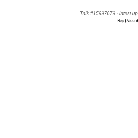
Talk #15997679 -
latest u
Help
|
About th