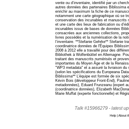
vente ou d’inventaire, identifié par un cherc
autres données des partenaires Biblissima 
enrichir au maximum la fiche de ce manuscri
notamment une carte géographique où se tr
conservation des incunables et manuscrits 
et une carte des lieux de fabrication ou d’éd
incunables issus de bases de données Bibl
consacrées aux anciennes collections, proposa
livres possédés et la numérisation de la no
l’inventaire. **Stefanie Gehrke** Stefanie t
coordinatrice données de l'Équipex Biblis
2008 à 2012 elle a travaillé pour des différe
Bibliothek à Wolfenbüttel en Allemagne. Pou
traitant des manuscrits numérisés et provena
importantes du Moyen Âge et de la Renaissa
"WP3 metadata" et a assuré la livraison du
(selon les spécifications du Europeana Dat
Biblissima** L'équipe est formée de six spé
Kévin Bois (développeur Front-End), Paulin
metadonnées), Eduard Frunzeanu (expert aut
(coordinatrice données), Elizabeth MacDonald
Marie Muffat (experte fonctionnelle) et Régi
Talk #15966279 -
latest u
Help
|
About th