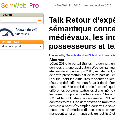
>
SemWeb.Pro 2016
>
web sémantique 2016
>
search
Talk
Retour d’expé
sémantique conce
Answer the call
for talks !
médiévaux, les in
actions - talk
possesseurs et te
state: accepted
Presented by
Stefanie Gehrke (Biblissima)
in
web sé
Abstract
Début 2017, le portail Biblissima donnera u
données via une application Web sémantique
été réalisé au printemps 2015, initialement, 
de cette présentation est de faire part de 
l’équipe, dont les difficultés rencontrées lor
résultats définitifs retenus à partir de diff
notamment, * le point d’entrée “Textes”, qui
différentes versions textuelles d’une même 
les livres, qui portent cette version, * les 
XML et la publication de données en RDF et
contradictoires. Une démonstration montrera l
dernière à partir d’exemples concrets à sav
toutes les informations disponibles et prove
manuscrit ainsi un manuscrit, qui est listé 