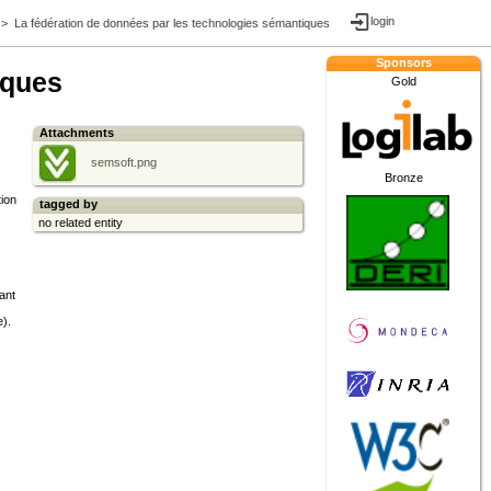
login
>
La fédération de données par les technologies sémantiques
Sponsors
iques
Gold
Attachments
semsoft.png
Bronze
ion
tagged by
no related entity
ant
e).
s