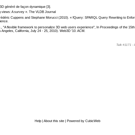
t 3D généré de façon dynamique [3].
ng views: A survey ». The VLDB Journal
rédéric Cuppens and Stephane Morucci (2010). « fQuery: SPARQL Query Rewriting to Enfo
ience.
, C., "A flexible framework to personalize 3D web users experience", In Proceedings of the 15th
Angeles, California, July 24 - 25, 2010). Web3D '10. ACM.
Talk #1171 -
Help
|
About this site
|
Powered by CubicWeb