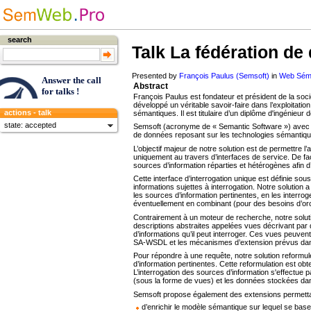
search
Talk
La fédération de
Presented by
François Paulus (Semsoft)
in
Web Séma
Answer the call
Abstract
for talks !
François Paulus est fondateur et président de la soc
développé un véritable savoir-faire dans l’exploitati
actions - talk
sémantiques. Il est titulaire d’un diplôme d'ingénie
state: accepted
Semsoft (acronyme de « Semantic Software ») avec l
de données reposant sur les technologies sémantique
L’objectif majeur de notre solution est de permettre
uniquement au travers d’interfaces de service. De fa
sources d’information réparties et hétérogènes afin d’
Cette interface d’interrogation unique est définie so
informations sujettes à interrogation. Notre solutio
les sources d’information pertinentes, en les interrog
éventuellement en combinant (pour des besoins d’orche
Contrairement à un moteur de recherche, notre solu
descriptions abstraites appelées vues décrivant par 
d’informations qu’il peut interroger. Ces vues peuvent
SA-WSDL et les mécanismes d’extension prévus da
Pour répondre à une requête, notre solution reformul
d’information pertinentes. Cette reformulation est ob
L’interrogation des sources d’information s'effectue p
(sous la forme de vues) et les données stockées dan
Semsoft propose également des extensions permetta
d’enrichir le modèle sémantique sur lequel se base no