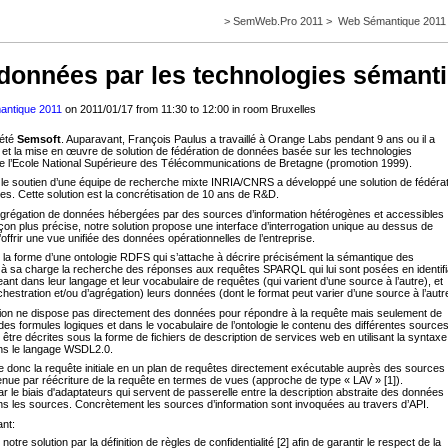
>
SemWeb.Pro 2011
>
Web Sémantique 2011
 données par les technologies sémant
ntique 2011
on 2011/01/17 from 11:30 to 12:00
in room Bruxelles
iété
Semsoft
. Auparavant, François Paulus a travaillé à Orange Labs pendant 9 ans ou il a
on et la mise en œuvre de solution de fédération de données basée sur les technologies
ur de l’Ecole National Supérieure des Télécommunications de Bretagne (promotion 1999).
e soutien d’une équipe de recherche mixte INRIA/CNRS a développé une solution de fédérat
s. Cette solution est la concrétisation de 10 ans de R&D.
 l’agrégation de données hébergées par des sources d’information hétérogènes et accessibles
çon plus précise, notre solution propose une interface d’interrogation unique au dessus de
offrir une vue unifiée des données opérationnelles de l’entreprise.
us la forme d’une ontologie RDFS qui s’attache à décrire précisément la sémantique des
n a à sa charge la recherche des réponses aux requêtes SPARQL qui lui sont posées en identifi
eant dans leur langage et leur vocabulaire de requêtes (qui varient d’une source à l’autre), et
stration et/ou d’agrégation) leurs données (dont le format peut varier d’une source à l’autr
tion ne dispose pas directement des données pour répondre à la requête mais seulement de
des formules logiques et dans le vocabulaire de l’ontologie le contenu des différentes source
 être décrites sous la forme de fichiers de description de services web en utilisant la syntaxe
ns le langage WSDL2.0.
e donc la requête initiale en un plan de requêtes directement exécutable auprès des sources
tenue par réécriture de la requête en termes de vues (approche de type « LAV » [1]).
ar le biais d'adaptateurs qui servent de passerelle entre la description abstraite des données
s les sources. Concrètement les sources d’information sont invoquées au travers d’API.
nt:
tre solution par la définition de règles de confidentialité [2] afin de garantir le respect de la