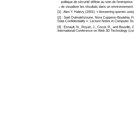
politique de sécurité définie au sein de l’entreprise.
de visualiser les résultats dans un environnemen
[1] : Alon Y. Halevy (2001). « Answering queries usi
[2] : Said Oulmakhzoune, Nora Cuppens-Boulahia, F
Data Confidentiality ». Lecture Notes in Computer Sc
[3] : Esnault, N., Royan, J., Cozot, R., and Bouville
international Conference on Web 3D Technology (Los 